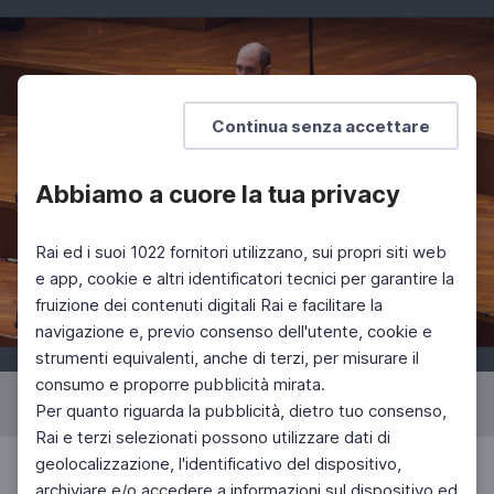
Continua senza accettare
Abbiamo a cuore la tua privacy
Rai ed i suoi 1022 fornitori utilizzano, sui propri siti web
e app, cookie e altri identificatori tecnici per garantire la
fruizione dei contenuti digitali Rai e facilitare la
navigazione e, previo consenso dell'utente, cookie e
strumenti equivalenti, anche di terzi, per misurare il
consumo e proporre pubblicità mirata.
Concerto n.8 - Stagione 2022/2023
1
di 45
Per quanto riguarda la pubblicità, dietro tuo consenso,
Rai e terzi selezionati possono utilizzare dati di
geolocalizzazione, l'identificativo del dispositivo,
archiviare e/o accedere a informazioni sul dispositivo ed