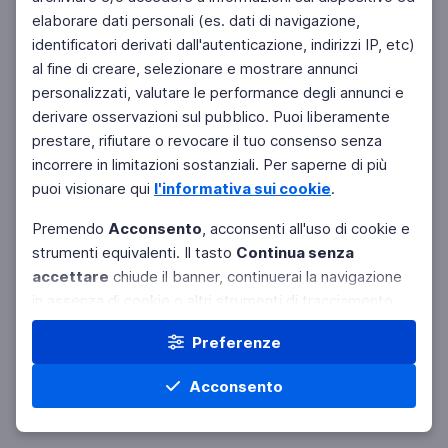
elaborare dati personali (es. dati di navigazione,
identificatori derivati dall'autenticazione, indirizzi IP, etc)
al fine di creare, selezionare e mostrare annunci
personalizzati, valutare le performance degli annunci e
derivare osservazioni sul pubblico. Puoi liberamente
prestare, rifiutare o revocare il tuo consenso senza
incorrere in limitazioni sostanziali. Per saperne di più
puoi visionare qui
l'informativa sui cookie
.
Premendo
Acconsento
, acconsenti all'uso di cookie e
strumenti equivalenti. Il tasto
Continua senza
accettare
chiude il banner, continuerai la navigazione
in assenza di cookie o altri strumenti di tracciamento
diversi da quelli tecnici e riceverai pubblicità non
Preferenze
personalizzata. Usa il pulsante
Preferenze
per
selezionare in modo analitico soltanto alcune finalità,
Acconsento
terze parti e cookie, negare il consenso o revocare
quello già prestato ovvero gestire le tue preferenze.
Le scelte da te espresse verranno applicate al solo