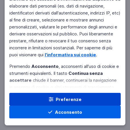
elaborare dati personali (es. dati di navigazione,
identificatori derivati dall'autenticazione, indirizzi IP, etc)
al fine di creare, selezionare e mostrare annunci
personalizzati, valutare le performance degli annunci e
derivare osservazioni sul pubblico. Puoi liberamente
prestare, rifiutare o revocare il tuo consenso senza
incorrere in limitazioni sostanziali. Per saperne di più
puoi visionare qui
l'informativa sui cookie
.
Premendo
Acconsento
, acconsenti all'uso di cookie e
strumenti equivalenti. Il tasto
Continua senza
accettare
chiude il banner, continuerai la navigazione
in assenza di cookie o altri strumenti di tracciamento
diversi da quelli tecnici e riceverai pubblicità non
Preferenze
personalizzata. Usa il pulsante
Preferenze
per
selezionare in modo analitico soltanto alcune finalità,
Acconsento
terze parti e cookie, negare il consenso o revocare
quello già prestato ovvero gestire le tue preferenze.
Le scelte da te espresse verranno applicate al solo