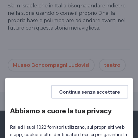
Sia in Israele che in Italia bisogna andare indietro
nella storia usandolo come il proprio Dna, la
propria base e poi imparare ad andare avanti nel
futuro con questa storia meravigliosa.
Museo Boncompagni Ludovisi
teatro
B
Continua senza accettare
Abbiamo a cuore la tua privacy
Rai ed i suoi 1022 fornitori utilizzano, sui propri siti web
e app, cookie e altri identificatori tecnici per garantire la