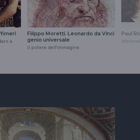
ffimeri
Filippo Moretti. Leonardo da Vinci
Paul Ri
genio universale
daro a
Aforismi
Il potere dell'immagine