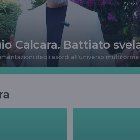
io Calcara. Battiato svel
imentazioni degli esordi all'universo multiforme
ra