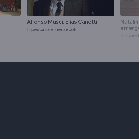
Alfonso Musci. Elias Canetti
Natalin
emerg
Il pescatore nei secoli
Il rispe
o
e musica:
cento
izione della
zione della