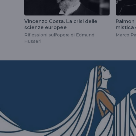
Vincenzo Costa. La crisi delle
Raimon 
scienze europee
mistica
integral
Riflessioni sull'opera di Edmund
Marco Pa
Husserl