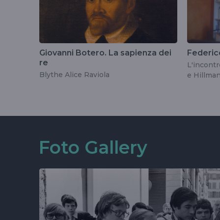
Giovanni Botero. La sapienza dei
Federic
re
L'incontr
Blythe Alice Raviola
e Hillma
Foto Gallery