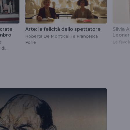
ocrate
Arte: la felicità dello spettatore
Silvia 
ambro
Leona
Roberta De Monticelli e Francesca
e
Le favol
Forlé
 di