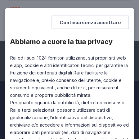
ARTE
Claude Monet
Continua senza accettare
La seduzione delle ninfee
Abbiamo a cuore la tua privacy
Rai ed i suoi 1024 fornitori utilizzano, sui propri siti web
e app, cookie e altri identificatori tecnici per garantire la
fruizione dei contenuti digitali Rai e facilitare la
Facebook
Instagram
Twitter
navigazione e, previo consenso dell'utente, cookie e
strumenti equivalenti, anche di terzi, per misurare il
consumo e proporre pubblicità mirata.
Per quanto riguarda la pubblicità, dietro tuo consenso,
Rai e terzi selezionati possono utilizzare dati di
geolocalizzazione, l'identificativo del dispositivo,
archiviare e/o accedere a informazioni sul dispositivo ed
elaborare dati personali (es. dati di navigazione,