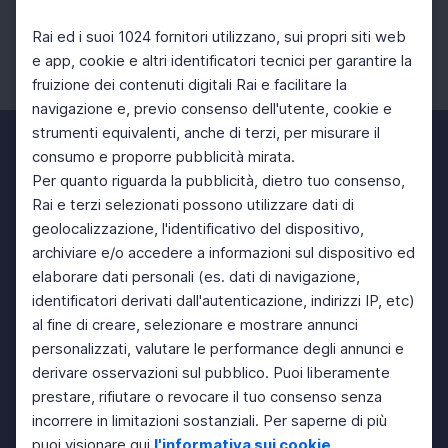
Rai ed i suoi 1024 fornitori utilizzano, sui propri siti web
e app, cookie e altri identificatori tecnici per garantire la
fruizione dei contenuti digitali Rai e facilitare la
Facebook
Instagram
Twitter
navigazione e, previo consenso dell'utente, cookie e
strumenti equivalenti, anche di terzi, per misurare il
consumo e proporre pubblicità mirata.
Per quanto riguarda la pubblicità, dietro tuo consenso,
Rai e terzi selezionati possono utilizzare dati di
geolocalizzazione, l'identificativo del dispositivo,
archiviare e/o accedere a informazioni sul dispositivo ed
elaborare dati personali (es. dati di navigazione,
identificatori derivati dall'autenticazione, indirizzi IP, etc)
al fine di creare, selezionare e mostrare annunci
personalizzati, valutare le performance degli annunci e
derivare osservazioni sul pubblico. Puoi liberamente
prestare, rifiutare o revocare il tuo consenso senza
incorrere in limitazioni sostanziali. Per saperne di più
puoi visionare qui
l'informativa sui cookie
.