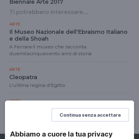
Biennale Arte 2017
Ti potrebbero interessare...
ARTE
Il Museo Nazionale dell'Ebraismo Italiano
e della Shoah
A Ferrara il museo che racconta
duemilacinquecento anni di storia
ARTE
Cleopatra
L'ultima regina d'Egitto
ARTE
LE 3 ECOLOGIE
Continua senza accettare
05 Feb 2022 > 15 Mag 2022
Abbiamo a cuore la tua privacy