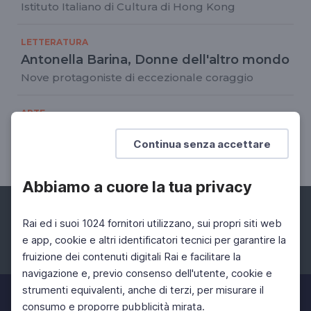
Istituto Italiano di Cultura di Hong Kong
LETTERATURA
Antonella Barina, Donne dell'altro mondo
Nove protagoniste di eccezionale coraggio
ARTE
Alice Pasquini Figlia del mondo
Continua senza accettare
22 Giu 2020 > 30 Set 2020
Abbiamo a cuore la tua privacy
Rai ed i suoi 1024 fornitori utilizzano, sui propri siti web
e app, cookie e altri identificatori tecnici per garantire la
fruizione dei contenuti digitali Rai e facilitare la
Facebook
Instagram
Twitter
navigazione e, previo consenso dell'utente, cookie e
strumenti equivalenti, anche di terzi, per misurare il
consumo e proporre pubblicità mirata.