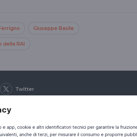
Ferrigno
Giuseppe Basile
 della RAI
Twitter
acy
b e app, cookie e altri identificatori tecnici per garantire la fruizion
ivalenti, anche di terzi, per misurare il consumo e proporre pubbli