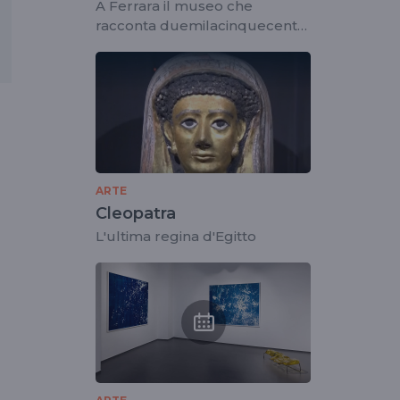
della Shoah
A Ferrara il museo che
racconta duemilacinquecento
anni di storia
ARTE
Cleopatra
L'ultima regina d'Egitto