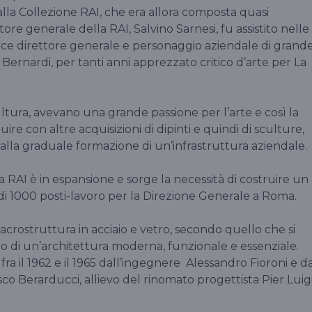
alla Collezione RAI, che era allora composta quasi
tore generale della RAI, Salvino Sarnesi, fu assistito nelle
vice direttore generale e personaggio aziendale di grand
Bernardi, per tanti anni apprezzato critico d’arte per La
tura, avevano una grande passione per l’arte e così la
uire con altre acquisizioni di dipinti e quindi di sculture,
dalla graduale formazione di un’infrastruttura aziendale.
i la RAI è in espansione e sorge la necessità di costruire un
à di 1000 posti-lavoro per la Direzione Generale a Roma.
acrostruttura in acciaio e vetro, secondo quello che si
tto di un’architettura moderna, funzionale e essenziale.
 fra il 1962 e il 1965 dall’ingegnere Alessandro Fioroni e d
co Berarducci, allievo del rinomato progettista Pier Luig