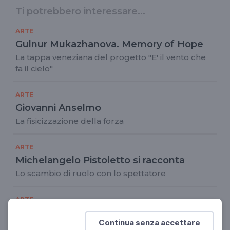
Ti potrebbero interessare...
ARTE
Gulnur Mukazhanova. Memory of Hope
La tappa veneziana del progetto "E' il vento che
fa il cielo"
ARTE
Giovanni Anselmo
La fisicizzazione della forza
ARTE
Michelangelo Pistoletto si racconta
Lo scambio di ruolo con lo spettatore
ARTE
Luca Pignatelli
Continua senza accettare
Il tempo plurale dell'arte