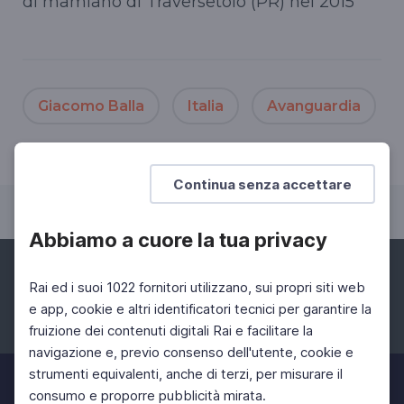
di mamiano di Traversetolo (PR) nel 2015
Giacomo Balla
Italia
Avanguardia
Continua senza accettare
Abbiamo a cuore la tua privacy
Rai ed i suoi 1022 fornitori utilizzano, sui propri siti web
e app, cookie e altri identificatori tecnici per garantire la
fruizione dei contenuti digitali Rai e facilitare la
Facebook
Instagram
Twitter
navigazione e, previo consenso dell'utente, cookie e
strumenti equivalenti, anche di terzi, per misurare il
consumo e proporre pubblicità mirata.