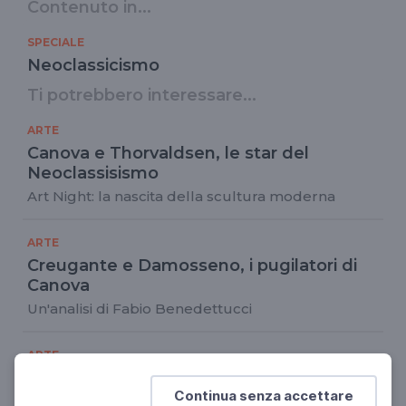
Contenuto in...
SPECIALE
Neoclassicismo
Ti potrebbero interessare...
ARTE
Canova e Thorvaldsen, le star del
Neoclassisismo
Art Night: la nascita della scultura moderna
ARTE
Creugante e Damosseno, i pugilatori di
Canova
Un'analisi di Fabio Benedettucci
ARTE
I monumenti funebri di Canova
Continua senza accettare
Un racconto di Fabio Benedettucci