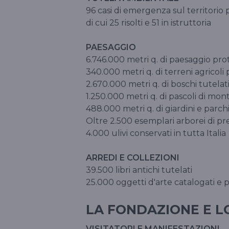
96 casi di emergenza sul territorio pr
di cui 25 risolti e 51 in istruttoria
PAESAGGIO
6.746.000 metri q. di paesaggio pr
340.000 metri q. di terreni agricoli p
2.670.000 metri q. di boschi tutela
1.250.000 metri q. di pascoli di m
488.000 metri q. di giardini e parchi
Oltre 2.500 esemplari arborei di p
4.000 ulivi conservati in tutta Itali
ARREDI E COLLEZIONI
39.500 libri antichi tutelati
25.000 oggetti d'arte catalogati e 
LA FONDAZIONE E LO 
VISITATORI E MANIFESTAZIONI