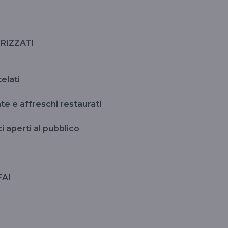
ORIZZATI
telati
te e affreschi restaurati
i aperti al pubblico
FAI