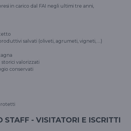
esi in carico dal FAI negli ultimi tre anni,
otetto
roduttivi salvati (oliveti, agrumeti, vigneti, …)
ti
ontagna
 storici valorizzati
regio conservati
a
protetti
STAFF - VISITATORI E ISCRITTI