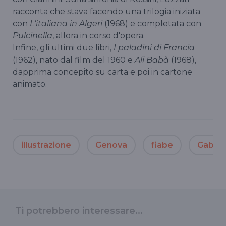
racconta che stava facendo una trilogia iniziata
con
L'italiana in Algeri
(1968) e completata con
Pulcinella
, allora in corso d'opera.
Infine, gli ultimi due libri,
I paladini di Francia
(1962), nato dal film del 1960 e
Ali Babà
(1968),
dapprima concepito su carta e poi in cartone
animato.
illustrazione
Genova
fiabe
Gabrie
Ti potrebbero interessare...