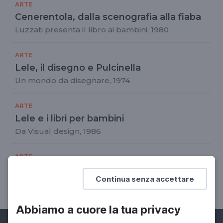
ARTE
Cenerentola, dalla scenografia alla fiaba
Luzzati presenta il libro ai bambini, 1980
ARTE
Lele, il disegno e Pulcinella
Un mondo da disegnare, 1974
ARTE
Lele e i libri per bambini
Da Visual design, 1986
ARTE
Luzzati e Branduardi
Continua senza accettare
Dalla canzone al libro, 2002
Abbiamo a cuore la tua privacy