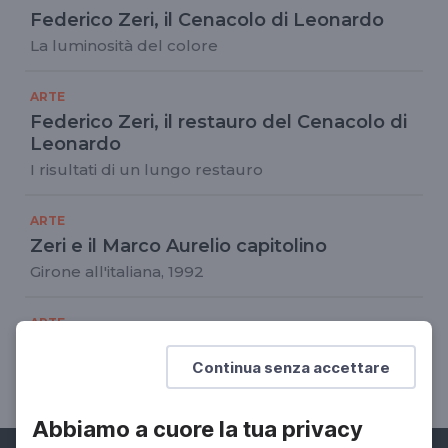
Federico Zeri, il Cenacolo di Leonardo
La luminosità del colore
ARTE
Federico Zeri, il restauro del Cenacolo di
Leonardo
I risultati di un lungo restauro
ARTE
Zeri e il Marco Aurelio capitolino
Girone all'italiana, 1992
ARTE
L'Enigma di Assisi
Continua senza accettare
Anna Maria Bianchi, 1997
Abbiamo a cuore la tua privacy