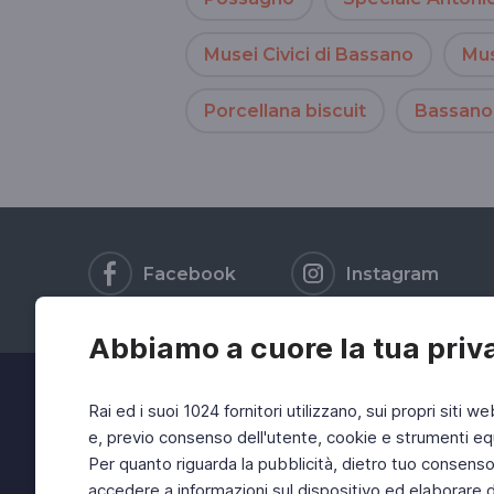
Musei Civici di Bassano
Mus
Porcellana biscuit
Bassano
Facebook
Instagram
Abbiamo a cuore la tua priv
Rai ed i suoi 1024 fornitori utilizzano, sui propri siti we
e, previo consenso dell'utente, cookie e strumenti equ
Per quanto riguarda la pubblicità, dietro tuo consenso, 
accedere a informazioni sul dispositivo ed elaborare dati