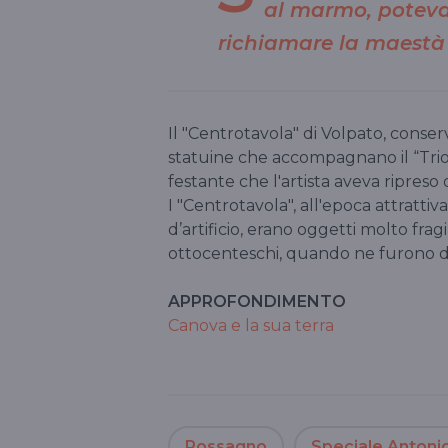
al marmo, poteva 
richiamare la maestà 
Il "Centrotavola" di Volpato, cons
statuine che accompagnano il “Trion
festante che l'artista aveva ripreso
I "Centrotavola", all'epoca attrattiv
d’artificio, erano oggetti molto frag
ottocenteschi, quando ne furono dis
APPROFONDIMENTO
Canova e la sua terra
Possagno
Speciale Antoni