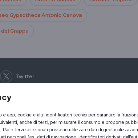
eo Gypsotheca Antonio Canova
 del Grappa
Twitter
acy
b e app, cookie e altri identificatori tecnici per garantire la fruizion
ivalenti, anche di terzi, per misurare il consumo e proporre pubbli
Rai e terzi selezionati possono utilizzare dati di geolocalizzazione,
 personali (es. dati di navigazione, identificatori derivati dall'auten