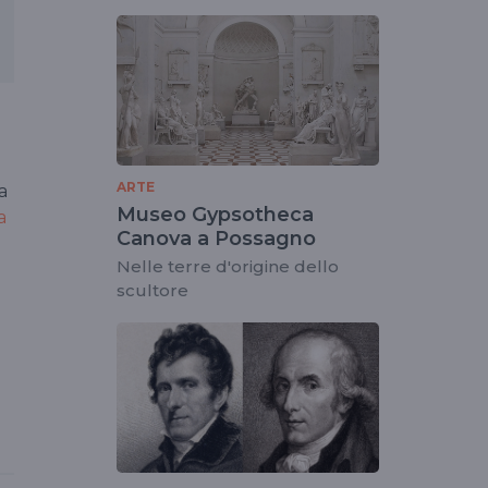
ARTE
a
Museo Gypsotheca
a
Canova a Possagno
Nelle terre d'origine dello
scultore