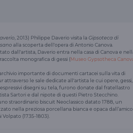
averio
, 2013) Philippe Daverio visita la
Gipsoteca di
ssano
alla scoperta dell'opera di Antonio Canova.
to dall'artista, Daverio entra nella casa di Canova e nell
raccolta monografica di gessi (
Museo Gypsotheca Canov
archivio importante di documenti cartacei sulla vita di
ur
attraverso le sale dedicate all'artista le cui opere, gessi,
espressivi disegni su tela, furono donate dal fratellastro
ista Sartori e dal nipote di questi Pietro Stecchino.
no straordinario biscuit Neoclassico datato 1788, un
zato nella preziosa porcellana bianca e opaca dall’amico
ni Volpato (1735-1803).