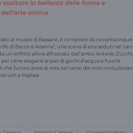
esaltare la bellezza delle forme e
dell’arte antica
ervato al museo di Bassano, è composto da novantacinque
fo di Bacco e Arianna”, una scena di eroi seduti nel car
 da un soffitto allora affrescato dall'amico Antonio Zucchi.
a per cene eleganti al pari di giochi d’acqua e fuochi
ili che furono presi di mira nel corso dei moti rivoluzionari
trutti a migliaia.
o Canova
Antonio Canova
Giovanni Volpato