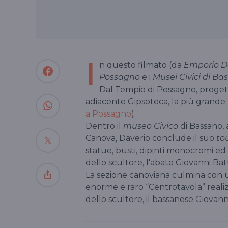
I
n questo filmato (da
Emporio D
Possagno
e i
Musei Civici di Ba
Dal Tempio di Possagno, progetta
adiacente Gipsoteca, la più grande 
a Possagno
).
Dentro il
museo Civico
di Bassano, 
Canova, Daverio conclude il suo
to
statue, busti, dipinti monocromi ed 
dello scultore, l'abate Giovanni Batt
La sezione canoviana culmina con u
enorme e raro “Centrotavola” realiz
dello scultore, il bassanese Giovan