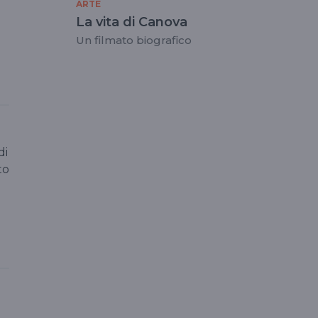
ARTE
La vita di Canova
Un filmato biografico
di
to