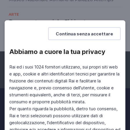
ARTE
Dopo cento anni de Chirico torna a
Ferrara
Continua senza accettare
Metafisica e Avanguardie
Abbiamo a cuore la tua privacy
Rai ed i suoi 1024 fornitori utilizzano, sui propri siti web
e app, cookie e altri identificatori tecnici per garantire la
fruizione dei contenuti digitali Rai e facilitare la
Facebook
Instagram
Twitter
navigazione e, previo consenso dell'utente, cookie e
strumenti equivalenti, anche di terzi, per misurare il
consumo e proporre pubblicità mirata.
Per quanto riguarda la pubblicità, dietro tuo consenso,
Rai e terzi selezionati possono utilizzare dati di
geolocalizzazione, l'identificativo del dispositivo,
archiviare e/o accedere a informazioni sul dispositivo ed