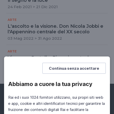
Il segno e la luce
24 Feb 2021 > 21 Dic 2021
ARTE
L'ascolto e la visione. Don Nicola Jobbi e
l'Appennino centrale del XX secolo
03 Mag 2022 > 31 Ago 2022
ARTE
Vincenzo Castella. Rinascimento, luce
naturale
Continua senza accettare
30 Nov 2023 > 22 Mar 2024
Abbiamo a cuore la tua privacy
Rai ed i suoi 1024 fornitori utilizzano, sui propri siti web
e app, cookie e altri identificatori tecnici per garantire la
fruizione dei contenuti digitali Rai e facilitare la
Facebook
Instagram
Twitter