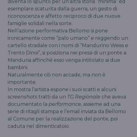
diventa lo spunto per un’altra storia “minima” ed
esemplare scaturita dalla guerra, un gesto di
riconoscenza e affetto reciproco di due nuove
famiglie solidali nella sorte.
Nell’azione performativa Bellomo si pone
ironicamente come “palo umano” e reggendo un
cartello stradale con i nomi di “Mandurino Weiss e
Trento Dinoi”, si posiziona nei pressi di un ponte a
Manduria affinché esso venga intitolato ai due
bambini.
Naturalmente ciò non accade, ma non è
importante.
In mostra l’artista espone i suoi scatti e alcuni
s
creenshots
tratti da un
TG Regionale
che aveva
documentato la
performance
, assieme ad una
serie di ritagli stampa e l’email inviata da Bellomo
al Comune per la realizzazione del ponte, poi
caduta nel dimenticatoio.