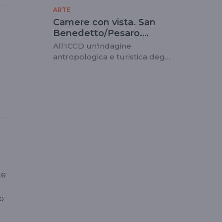
ARTE
Camere con vista. San
Benedetto/Pesaro.
Andata e ritorno
All'ICCD un'indagine
antropologica e turistica degli
spazi lungo la riva adriatica
te
po