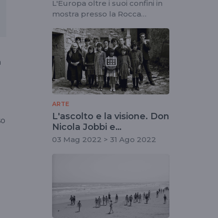
L'Europa oltre i suoi confini in
mostra presso la Rocca
Roveresca di Senigallia
a
ARTE
L'ascolto e la visione. Don
so
Nicola Jobbi e
l'Appennino centrale del
03 Mag 2022 > 31 Ago 2022
XX secolo