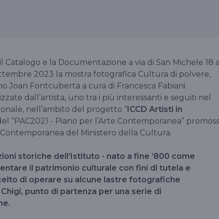
r il Catalogo e la Documentazione a via di San Michele 18 
ettembre 2023 la mostra fotografica Cultura di polvere,
ano Joan Fontcuberta a cura di Francesca Fabiani.
zate dall’artista, uno tra i più interessanti e seguiti nel
onale, nell’ambito del progetto “
ICCD Artisti in
re del “PAC2021 - Piano per l’Arte Contemporanea” promos
à Contemporanea del Ministero della Cultura.
oni storiche dell’Istituto - nato a fine ‘800 come
are il patrimonio culturale con fini di tutela e
elto di operare su alcune lastre fotografiche
Chigi, punto di partenza per una serie di
che.