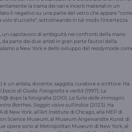
tamente la trama dei vari e incerti materiali in un
gliato il negativo su una parte del vetro che appare "com
 volo d'uccello", sottolineando in tal modo l'incertezza
, un capolavoro di ambiguità nei confronti della mano
, da parte dei due artisti in gran parte fautori della
ealismo a New York e dello sviluppo del
readymade
com
è un artista, docente, saggista, curatore e scrittore. Ha
Il bacio di Giuda. Fotografia e verità
(1997); La
fi@ dopo la fotografia (2010);
La furia delle immagini.
ntro Barthes. Saggio visivo sull'indice
(2023). Ha
di New York, all’Art Institute di Chicago, alla MEP di
 London Science Museum, al Museum Angewandte Kunst di
 sue opere sono al Metropolitan Museum di New York, al