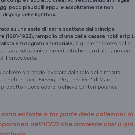
a compie il suo atto creativo, restituendo immagini
aggi poco plausibili eppure assolutamente non
l display delle lightbox.
to su una serie di lastre scattate dal principe
 (1881-1953), rampollo di una delle casate nobiliari più
uralista e fotografo amatoriale,
il quale nel corso delle
spesso a soluzioni sorprendenti che ben dialogano con
a di Fontcuberta.
 polvere d’archivio (evocata dal titolo della mostra
la celebre opera
Élevage de poussière
* di Marcel
 prodotto nuove opere in chiave contemporanea.
sono entrate a far parte delle collezioni di
poranea dell’ICCD che accresce così il già
archivio.