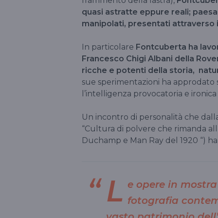
frammento della lastra),
Fontcubert
quasi astratte eppure reali; paes
manipolati, presentati attraverso i
In particolare
Fontcuberta ha lavora
Francesco Chigi Albani della Rovere
ricche e potenti della storia, nat
sue sperimentazioni ha approdato 
l’intelligenza provocatoria e ironic
Un incontro di personalità che dalla
“Cultura di polvere che rimanda al
Duchamp e Man Ray del 1920 “) ha
L
e opere in mostra 
fotografia contem
vasto patrimonio dell’