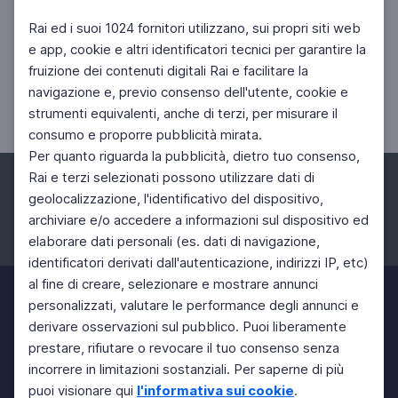
Rai ed i suoi 1024 fornitori utilizzano, sui propri siti web
e app, cookie e altri identificatori tecnici per garantire la
ARTE
fruizione dei contenuti digitali Rai e facilitare la
Segantini. Una biografia per immagini
navigazione e, previo consenso dell'utente, cookie e
Opere in mostra a Bassano del Grappa
strumenti equivalenti, anche di terzi, per misurare il
consumo e proporre pubblicità mirata.
Per quanto riguarda la pubblicità, dietro tuo consenso,
Rai e terzi selezionati possono utilizzare dati di
geolocalizzazione, l'identificativo del dispositivo,
archiviare e/o accedere a informazioni sul dispositivo ed
elaborare dati personali (es. dati di navigazione,
Facebook
Instagram
Twitter
identificatori derivati dall'autenticazione, indirizzi IP, etc)
al fine di creare, selezionare e mostrare annunci
personalizzati, valutare le performance degli annunci e
derivare osservazioni sul pubblico. Puoi liberamente
prestare, rifiutare o revocare il tuo consenso senza
incorrere in limitazioni sostanziali. Per saperne di più
puoi visionare qui
l'informativa sui cookie
.