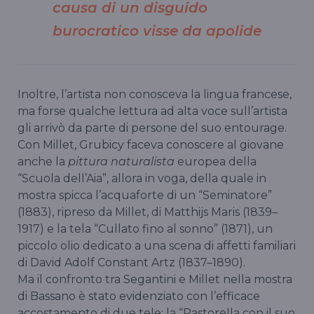
causa di un disguido
burocratico visse da apolide
Inoltre, l’artista non conosceva la lingua francese,
ma forse qualche lettura ad alta voce sull’artista
gli arrivò da parte di persone del suo entourage.
Con Millet, Grubicy faceva conoscere al giovane
anche la
pittura naturalista
europea della
“Scuola dell’Aia”, allora in voga, della quale in
mostra spicca l’acquaforte di un “Seminatore”
(1883), ripreso da Millet, di Matthijs Maris (1839–
1917) e la tela “Cullato fino al sonno” (1871), un
piccolo olio dedicato a una scena di affetti familiari
di David Adolf Constant Artz (1837–1890).
Ma il confronto tra Segantini e Millet nella mostra
di Bassano è stato evidenziato con l’efficace
accostamento di due tele: la “Pastorella con il suo