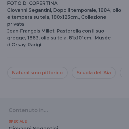
FOTO DI COPERTINA
Giovanni Segantini, Dopo il temporale, 1884, olio
e tempera su tela, 180x123cm., Collezione
privata
Jean-François Millet, Pastorella con il suo
gregge, 1863, olio su tela, 81x101cm., Musée
d’Orsay, Parigi
Naturalismo pittorico
Scuola dell'Aia
M
Contenuto in...
SPECIALE
Giovanni Segantini