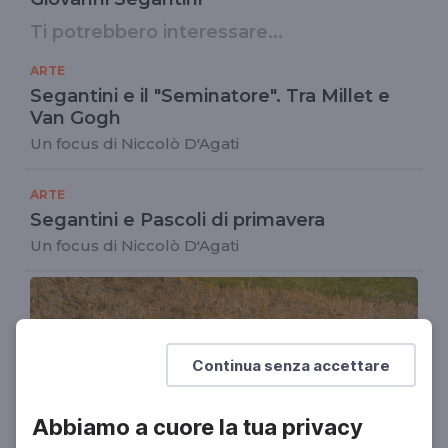
Ti potrebbero interessare...
ARTE
Segantini e il "Seminatore". Tra Millet e
Van Gogh
Un focus di Niccolò D'Agati
ARTE
Segantini e Pascoli di primavera
Un focus di Niccolò D'Agati
Continua senza accettare
Abbiamo a cuore la tua privacy