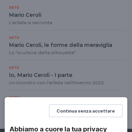
ARTE
Mario Ceroli
L'artista si racconta
ARTE
Mario Ceroli, le forme della meraviglia
Lo "scultore della silhouette"
ARTE
Io, Mario Ceroli - I parte
Un incontro con l'artista nell'inverno 2025
ARTE
Ceroli e Restany: un dialogo sulla natura
Continua senza accettare
Dalla serie Habitat 1972
Abbiamo a cuore la tua privacy