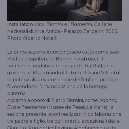
Installation view:
Bernini e i Barberini,
Gallerie
Nazionali di Arte Antica - Palazzo Barberini 2026.
Photo Alberto Novelli
La prima sezione A
ppropriòsselo tutto come suo
:
Maffeo ‘scopritore’ di Bernini ricostruisce il
momento fondativo del rapporto tra Maffeo e il
giovane artista, quando il futuro Urbano VIII intuì
le potenzialità rivoluzionarie dell’enfant prodige,
favorendone l’emancipazione dalla bottega
paterna.
Accanto a opere di Pietro Bernini, come
Adamo,
Eva e il serpente
(Musée de Tessé, Le Mans), la
sezione presenta lavori realizzati in collaborazione
tra padre e figlio, tra cui i prestiti eccezionali delle
Quattro Stagioni
(collezione Aldobrandini) e del