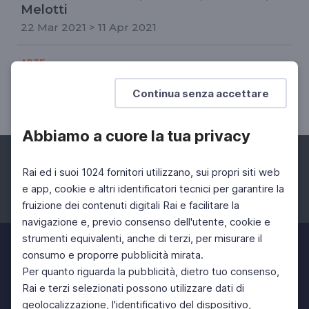
Melotti
22 Mar 2021 > 11 Apr 2021
ARTE
Italiani. Federico Zeri
Continua senza accettare
Un videoritratto di Rai Storia
Abbiamo a cuore la tua privacy
Rai ed i suoi 1024 fornitori utilizzano, sui propri siti web
e app, cookie e altri identificatori tecnici per garantire la
fruizione dei contenuti digitali Rai e facilitare la
Facebook
Instagram
Twitter
navigazione e, previo consenso dell'utente, cookie e
strumenti equivalenti, anche di terzi, per misurare il
consumo e proporre pubblicità mirata.
Per quanto riguarda la pubblicità, dietro tuo consenso,
Rai e terzi selezionati possono utilizzare dati di
geolocalizzazione, l'identificativo del dispositivo,