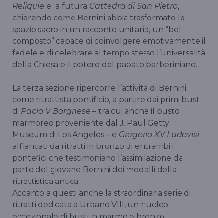
Reliquie
e la futura
Cattedra di San Pietro
,
chiarendo come Bernini abbia trasformato lo
spazio sacro in un racconto unitario, un “bel
composto” capace di coinvolgere emotivamente il
fedele e di celebrare al tempo stesso l’universalità
della Chiesa e il potere del papato barberiniano.
La terza sezione ripercorre l’attività di Bernini
come ritrattista pontificio, a partire dai primi busti
di
Paolo V Borghese
– tra cui anche il busto
marmoreo proveniente dal J. Paul Getty
Museum di Los Angeles – e
Gregorio XV Ludovisi
,
affiancati da ritratti in bronzo di entrambi i
pontefici che testimoniano l’assimilazione da
parte del giovane Bernini dei modelli della
ritrattistica antica.
Accanto a questi anche la straordinaria serie di
ritratti dedicata a Urbano VIII, un nucleo
eccezionale di busti in marmo e bronzo,