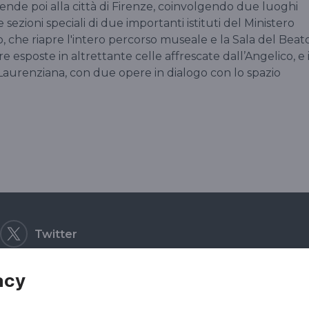
tende poi alla città di Firenze, coinvolgendo due luoghi
e sezioni speciali di due importanti istituti del Ministero
o, che riapre l'intero percorso museale e la Sala del Beat
e esposte in altrettante celle affrescate dall’Angelico, e i
Laurenziana, con due opere in dialogo con lo spazio
Twitter
acy