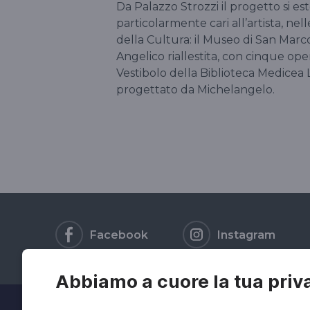
Da Palazzo Strozzi il progetto si es
particolarmente cari all’artista, nell
della Cultura: il Museo di San Marc
Angelico riallestita, con cinque oper
Vestibolo della Biblioteca Medicea 
progettato da Michelangelo.
Facebook
Instagram
Abbiamo a cuore la tua priv