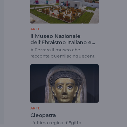
ARTE
Il Museo Nazionale
dell'Ebraismo Italiano e
della Shoah
A Ferrara il museo che
racconta duemilacinquecento
anni di storia
ARTE
Cleopatra
L'ultima regina d'Egitto