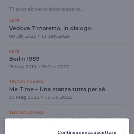
Ti potrebbero interessare...
ARTE
Vedova Tintoretto. In dialogo
09 Dic 2025 > 12 Gen 2026
ARTE
Berlin 1989
18 Nov 2019 > 19 Gen 2020
TEATRO E DANZA
Me Time – Una stanza tutta per sé
30 Mag 2022 > 05 Giu 2022
TEATRO E DANZA
Me Time – Una stanza tutta per sé
Un progetto di musica e danza tra le opere d'arte
Continua senza accettare