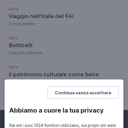
ARTE
Viaggio nell'Italia del FAI
Terza parte
ARTE
Botticelli
Claudio Strinati
ARTE
Il patrimonio culturale come bene
comune
Cittadini del Bello: l'arte e il paesaggio nella
Continua senza accettare
Costituzione italiana
Abbiamo a cuore la tua privacy
Rai ed i suoi 1024 fornitori utilizzano, sui propri siti web