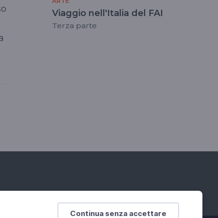
ARTE
so
Viaggio nell'Italia del FAI
Terza parte
a
Continua senza accettare