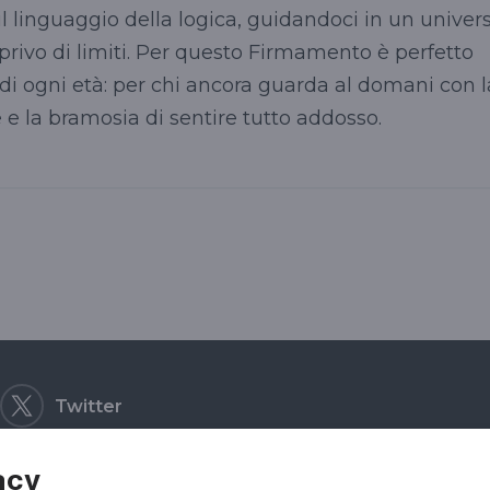
il linguaggio della logica, guidandoci in un univer
 privo di limiti. Per questo Firmamento è perfetto
di ogni età: per chi ancora guarda al domani con l
 e la bramosia di sentire tutto addosso.
Twitter
acy