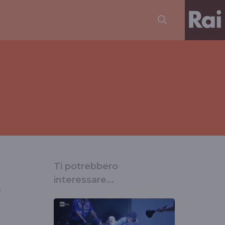
Ti potrebbero
interessare...
a