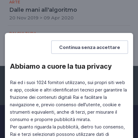
ARTE
Dalle mani all'algoritmo
20 Nov 2019 > 09 Apr 2020
RAI CULTURA
Le parole e il vento, inseguendo aquiloni
Continua senza accettare
22 Gen 2022 > 22 Gen 2022
Abbiamo a cuore la tua privacy
Rai ed i suoi 1024 fornitori utilizzano, sui propri siti web
e app, cookie e altri identificatori tecnici per garantire la
fruizione dei contenuti digitali Rai e facilitare la
Facebook
Instagram
Twitter
navigazione e, previo consenso dell'utente, cookie e
strumenti equivalenti, anche di terzi, per misurare il
consumo e proporre pubblicità mirata.
Per quanto riguarda la pubblicità, dietro tuo consenso,
Rai e terzi selezionati possono utilizzare dati di