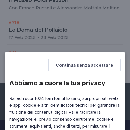
Il Museo Poldi Pezzoli
Con Franco Russoli e Alessandra Mottola Molfino
ARTE
La Dama del Pollaiolo
17 Feb 2025 > 23 Feb 2025
ARTE
Cesare Brandi: a tu per tu con De Litio
Continua senza accettare
Le stravaganze di un artista del Quattrocento
Abbiamo a cuore la tua privacy
Rai ed i suoi 1024 fornitori utilizzano, sui propri siti web
e app, cookie e altri identificatori tecnici per garantire la
fruizione dei contenuti digitali Rai e facilitare la
Facebook
Instagram
Twitter
navigazione e, previo consenso dell'utente, cookie e
strumenti equivalenti, anche di terzi, per misurare il