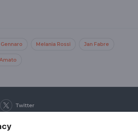
n Gennaro
Melania Rossi
Jan Fabre
 Amato
Twitter
acy