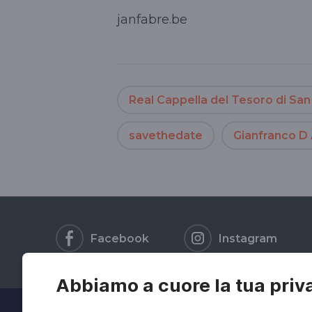
janfabre.be
Real Cappella del Tesoro di Sa
savethedate
Gianfranco D
Facebook
Instagram
Abbiamo a cuore la tua priv