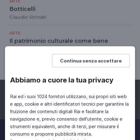
ARTE
Botticelli
Claudio Strinati
ARTE
Il patrimonio culturale come bene
comune
Cittadini del Bello: l'arte e il paesaggio nella
Continua senza accettare
Costituzione italiana
Abbiamo a cuore la tua privacy
Rai ed i suoi 1024 fornitori utilizzano, sui propri siti web
e app, cookie e altri identificatori tecnici per garantire la
fruizione dei contenuti digitali Rai e facilitare la
Facebook
Instagram
Twitter
navigazione e, previo consenso dell'utente, cookie e
strumenti equivalenti, anche di terzi, per misurare il
consumo e proporre pubblicità mirata.