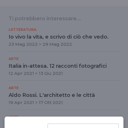
Ti potrebbero interessare...
LETTERATURA
Io vivo la vita, e scrivo di ciò che vedo.
23 Mag 2022 > 29 Mag 2022
ARTE
Italia in-attesa. 12 racconti fotografici
12 Apr 2021 > 13 Giu 2021
ARTE
Aldo Rossi. L'architetto e le città
19 Apr 2021 > 17 Ott 2021
ARTE
Personae, di Bruno Pellegrino