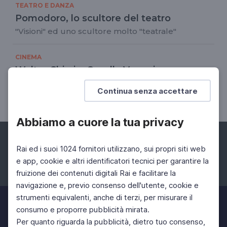
TEATRO E DANZA
Pomodoro, lo scultore del teatro
"Visioni" ed uno scultore molto "teatrale"
CINEMA
Walter Chiari e Ornella Vanoni:
"L'appuntamento"
Continua senza accettare
Lo show del 1973
Abbiamo a cuore la tua privacy
Rai ed i suoi 1024 fornitori utilizzano, sui propri siti web
e app, cookie e altri identificatori tecnici per garantire la
fruizione dei contenuti digitali Rai e facilitare la
Facebook
Instagram
Twitter
navigazione e, previo consenso dell'utente, cookie e
strumenti equivalenti, anche di terzi, per misurare il
consumo e proporre pubblicità mirata.
Per quanto riguarda la pubblicità, dietro tuo consenso,