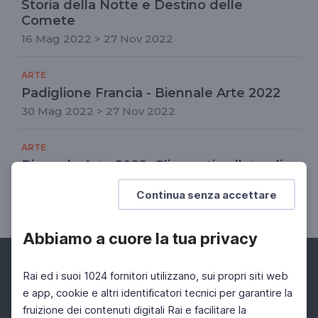
Storia della Notte e Destino delle
Comete
16 Mag 2022 > 27 Nov 2022
ARTE
Padiglione Francia - Biennale Arte 2022
30 Mag 2022 > 27 Nov 2022
ARTE
Biennale Arte 2022. Gli eventi collaterali
Le rassegne in programma diffuse nella città di
Continua senza accettare
Venezia
Abbiamo a cuore la tua privacy
Rai ed i suoi 1024 fornitori utilizzano, sui propri siti web
e app, cookie e altri identificatori tecnici per garantire la
fruizione dei contenuti digitali Rai e facilitare la
Facebook
Instagram
Twitter