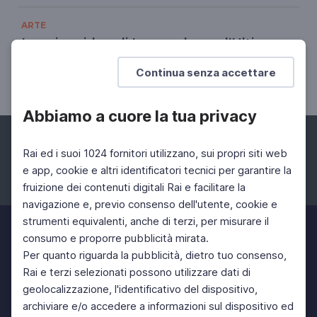
ARTE
Le prime idee di Leonardo per l'Ultima
Cena
Continua senza accettare
Le innovazioni compositive introdotte dall'artista
Abbiamo a cuore la tua privacy
Rai ed i suoi 1024 fornitori utilizzano, sui propri siti web
e app, cookie e altri identificatori tecnici per garantire la
fruizione dei contenuti digitali Rai e facilitare la
Facebook
Instagram
Twitter
navigazione e, previo consenso dell'utente, cookie e
strumenti equivalenti, anche di terzi, per misurare il
consumo e proporre pubblicità mirata.
Per quanto riguarda la pubblicità, dietro tuo consenso,
Rai e terzi selezionati possono utilizzare dati di
geolocalizzazione, l'identificativo del dispositivo,
archiviare e/o accedere a informazioni sul dispositivo ed