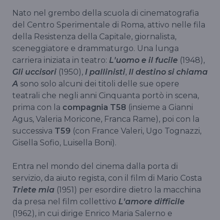
Nato nel grembo della scuola di cinematografia
del Centro Sperimentale di Roma, attivo nelle fila
della Resistenza della Capitale, giornalista,
sceneggiatore e drammaturgo. Una lunga
carriera iniziata in teatro:
L'uomo e il fucile
(1948),
Gli uccisori
(1950),
I pallinisti
,
Il destino si chiama
A
sono solo alcuni dei titoli delle sue opere
teatrali che negli anni Cinquanta portò in scena,
prima con la
compagnia T58
(insieme a Gianni
Agus, Valeria Moricone, Franca Rame), poi con la
successiva
T59
(con France Valeri, Ugo Tognazzi,
Gisella Sofio, Luisella Boni).
Entra nel mondo del cinema dalla porta di
servizio, da aiuto regista, con il film di Mario Costa
Triete mia
(1951) per esordire dietro la macchina
da presa nel film collettivo
L'amore difficile
(1962), in cui dirige Enrico Maria Salerno e