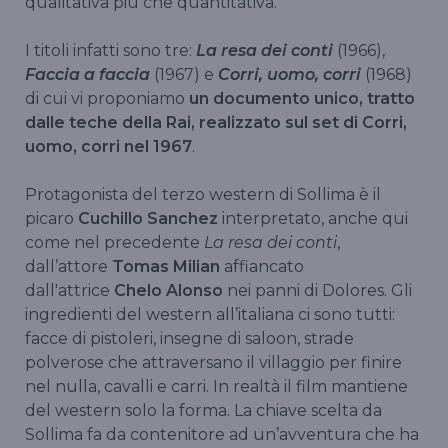
qualitativa più che quantitativa.
I titoli infatti sono tre:
La resa dei conti
(1966),
Faccia a faccia
(1967) e
Corri, uomo, corri
(1968)
di cui vi proponiamo
un documento unico, tratto
dalle teche della Rai, realizzato sul set di Corri,
uomo, corri nel 1967
.
Protagonista del terzo western di Sollima è il
picaro
Cuchillo Sanchez
interpretato, anche qui
come nel precedente
La resa dei conti
,
dall’attore
Tomas Milian
affiancato
dall'attrice
Chelo Alonso
nei panni di Dolores. Gli
ingredienti del western all’italiana ci sono tutti:
facce di pistoleri, insegne di saloon, strade
polverose che attraversano il villaggio per finire
nel nulla, cavalli e carri. In realtà il film mantiene
del western solo la forma. La chiave scelta da
Sollima fa da contenitore ad un’avventura che ha