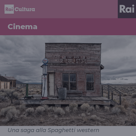
Cinema
"Il figlio di Django" (1967)
Una saga alla Spaghetti western