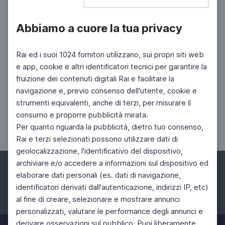
Abbiamo a cuore la tua privacy
Rai ed i suoi 1024 fornitori utilizzano, sui propri siti web
e app, cookie e altri identificatori tecnici per garantire la
fruizione dei contenuti digitali Rai e facilitare la
navigazione e, previo consenso dell'utente, cookie e
CINEMA
strumenti equivalenti, anche di terzi, per misurare il
Il cinema a tavola
consumo e proporre pubblicità mirata.
Mangiare bere amare odiare
Per quanto riguarda la pubblicità, dietro tuo consenso,
Rai e terzi selezionati possono utilizzare dati di
geolocalizzazione, l'identificativo del dispositivo,
archiviare e/o accedere a informazioni sul dispositivo ed
elaborare dati personali (es. dati di navigazione,
identificatori derivati dall'autenticazione, indirizzi IP, etc)
al fine di creare, selezionare e mostrare annunci
Facebook
Instagram
Twitter
personalizzati, valutare le performance degli annunci e
derivare osservazioni sul pubblico. Puoi liberamente