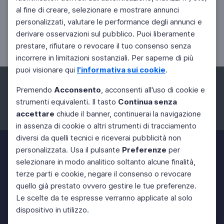
al fine di creare, selezionare e mostrare annunci
CINEMA
personalizzati, valutare le performance degli annunci e
Oliver Hardy e Stan Laurel in 15 scatti
derivare osservazioni sul pubblico. Puoi liberamente
Gallery fotografica
prestare, rifiutare o revocare il tuo consenso senza
incorrere in limitazioni sostanziali. Per saperne di più
puoi visionare qui
l'informativa sui cookie
.
Premendo
Acconsento
, acconsenti all'uso di cookie e
strumenti equivalenti. Il tasto
Continua senza
accettare
chiude il banner, continuerai la navigazione
Facebook
Instagram
Twitter
in assenza di cookie o altri strumenti di tracciamento
diversi da quelli tecnici e riceverai pubblicità non
personalizzata. Usa il pulsante
Preferenze
per
selezionare in modo analitico soltanto alcune finalità,
terze parti e cookie, negare il consenso o revocare
quello già prestato ovvero gestire le tue preferenze.
Le scelte da te espresse verranno applicate al solo
dispositivo in utilizzo.