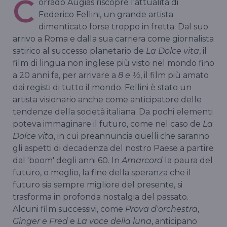
C
orrado Augias riscopre l'attualità di
Federico Fellini, un grande artista
dimenticato forse troppo in fretta. Dal suo
arrivo a Roma e dalla sua carriera come giornalista
satirico al successo planetario de
La Dolce vita
, il
film di lingua non inglese più visto nel mondo fino
a 20 anni fa, per arrivare a
8 e ½
, il film più amato
dai registi di tutto il mondo. Fellini è stato un
artista visionario anche come anticipatore delle
tendenze della società italiana. Da pochi elementi
poteva immaginare il futuro, come nel caso de
La
Dolce vita
, in cui preannuncia quelli che saranno
gli aspetti di decadenza del nostro Paese a partire
dal 'boom' degli anni 60. In
Amarcord
la paura del
futuro, o meglio, la fine della speranza che il
futuro sia sempre migliore del presente, si
trasforma in profonda nostalgia del passato.
Alcuni film successivi, come
Prova d'orchestra
,
Ginger e Fred
e
La voce della luna
, anticipano