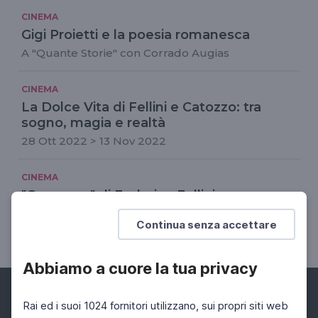
CINEMA
Gigi Proietti e la poesia romanesca
A "Quante Storie" con Corrado Augias
CINEMA
La Dolce Vita di Fellini e Catozzo: tra
sogno, magia e realtà
28 Ott 2022 > 13 Nov 2022
CINEMA
"Casanova" di Federico Fellini
Ritorna restaurato il capolavoro con Donald
Continua senza accettare
Sutherland
Abbiamo a cuore la tua privacy
Rai ed i suoi 1024 fornitori utilizzano, sui propri siti web