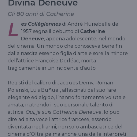
Divina Deneuve
Gli 80 anni di Catherine
L
es Collégiennes
di André Hunebelle del
1957 segna il debutto di
Catherine
Deneuve
, appena adolescente, nel mondo
del cinema. Un mondo che conosceva bene fin
dalla nascita essendo figlia d’arte e sorella minore
dell’attrice Françoise Dorléac, morta
tragicamente in un incidente d’auto.
Registi del calibro di Jacques Demy, Roman
Polanski, Luis Buñuel, affascinati dal suo fare
elegante ed algido, l’hanno fortemente voluta e
amata, nutrendo il suo personale talento di
attrice.
Oui, je suis Catherine Deneuve
, lo può
dire ad alta voce l’attrice francese, essendo
diventata negli anni, non solo ambasciatrice del
cinema d’Oltralpe ma anche una delle interpreti