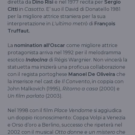
diretta da
Dino Risi
e nel 1977 recita per
Sergio
Citti
in
Casotto
. E’ suo il David di Donatello 1981
per la migliore attrice straniera per la sua
interpretazione in
L'ultimo metrò
di
François
Truffaut.
La
nomination all’Oscar
come migliore attrice
protagonista arriva nel 1992 per il melodramma
esotico
Indocina
di Régis Wargnier. Non vincerà la
statuetta ma inizierà una proficua collaborazione
con il regista portoghese
Manoel De Oliveira
che
la inserisce nel cast de
Il Convento
, in coppia con
John Malkovich (1995),
Ritorno a casa
(2000) e
Un film parlato
(2003).
Nel 1998 con il film
Place Vendome
si aggiudica
un doppio riconoscimento: Coppa Volpi a Venezia
e Orso d’oro a Berlino, successo che ripeterà nel
2002 con il musical
Otto donne e un mistero
che