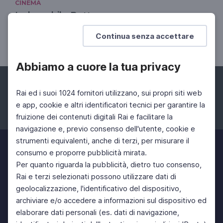
CINEMA
Indomabile Bette
30 anni fa moriva la diva che diede il nome
Continua senza accettare
all'Oscar
Abbiamo a cuore la tua privacy
Rai ed i suoi 1024 fornitori utilizzano, sui propri siti web
e app, cookie e altri identificatori tecnici per garantire la
fruizione dei contenuti digitali Rai e facilitare la
Facebook
Instagram
Twitter
navigazione e, previo consenso dell'utente, cookie e
strumenti equivalenti, anche di terzi, per misurare il
consumo e proporre pubblicità mirata.
Per quanto riguarda la pubblicità, dietro tuo consenso,
Rai e terzi selezionati possono utilizzare dati di
geolocalizzazione, l'identificativo del dispositivo,
archiviare e/o accedere a informazioni sul dispositivo ed
elaborare dati personali (es. dati di navigazione,