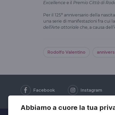
Excellence
e il
Premio Città di Rod
Per il 125° anniversario della nasci
una serie di manifestazioni fra cui 
dell’Arte attoriale
che, a causa dell
Rodolfo Valentino
annivers
Facebook
Instagram
Abbiamo a cuore la tua priv