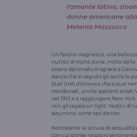
l'amante latino, sinoni
donne americane abitu
Melania Mazzucco
Un fascino magnetico, una bellezza a
nutrito di molte storie, molte delle
essersi diplomato in agraria a Geno
danza che in seguito gli aprirà le p
Stati Uniti d'America che a quei temp
meridionali , anche aspiranti artisti
nel 1913 e a raggiungere New York 
non gli regala un tight. Vestito di
assumono come taxi dancer.
Nonostante le accuse di sessualità 
con cui strinse relazioni sentimental