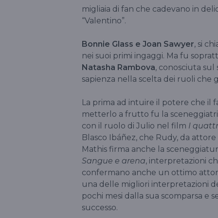
migliaia di fan che cadevano in del
“Valentino”.
Bonnie Glass e Joan Sawyer
, si c
nei suoi primi ingaggi. Ma fu sopra
Natasha Rambova
, conosciuta sul
sapienza nella scelta dei ruoli che
La prima ad intuire il potere che il
metterlo a frutto fu la sceneggiatr
con il ruolo di Julio nel film
I quattr
Blasco Ibáñez, che Rudy, da attore 
Mathis firma anche la sceneggiatura 
Sangue e arena
, interpretazioni 
confermano anche un ottimo attore.
una delle migliori interpretazioni d
pochi mesi dalla sua scomparsa e se
successo.