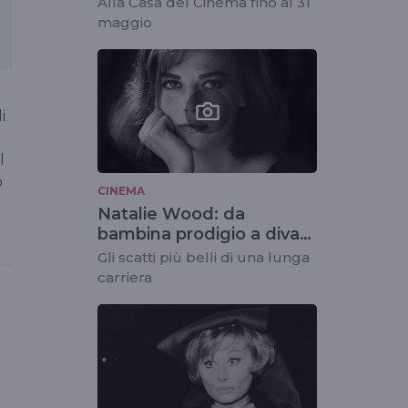
Alla Casa del Cinema fino al 31
maggio
i
l
o
CINEMA
Natalie Wood: da
bambina prodigio a diva
dello star system
Gli scatti più belli di una lunga
carriera