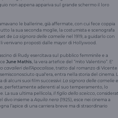
iquio non appena appariva sul grande schermo il loro
hiamavano le ballerine, già affermate, con cui fece coppia
ttutto la sua seconda moglie, la costumista e scenografa
 set de
La signora delle camelie
nel 1919, a guidarlo con
 gli venivano proposti dalle mayor di Hollywood.
 fascino di Rudy esercitava sul pubblico femminile e a
ice
June Mathis
, la vera artefice del “mito Valentino”. E'
o cavalieri dell’Apocalisse
, tratto dal romanzo di Vicente
semisconosciuto qual'era, entra nella storia del cinema. 
di alcuni suoi film successivi:
La signora delle camelie
che, perfettamente aderenti al suo temperamento, lo
 La sua ultima pellicola,
Il figlio dello sceicco
, considera
el divo insieme a
Aquila nera
(1925), esce nei cinema a
gna l’apice di una carriera breve ma di straordinario