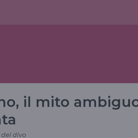
no, il mito ambigu
ta
 del divo