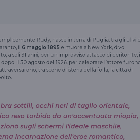
semplicemente Rudy, nasce in terra di Puglia, tra gli ulivi d
ranto, il
6 maggio 1895
e muore a New York, divo
 a soli 31 anni, per un improvviso attacco di peritonite, i
dopo, il 30 agosto del 1926, per celebrare l’attore furon
raversarono, tra scene di isteria della folla, la città di
olto.
bbra sottili, occhi neri di taglio orientale,
co reso torbido da un'accentuata miopia,
uzionò sugli schermi l'ideale maschile,
ema incarnazione dell'eroe romantico,