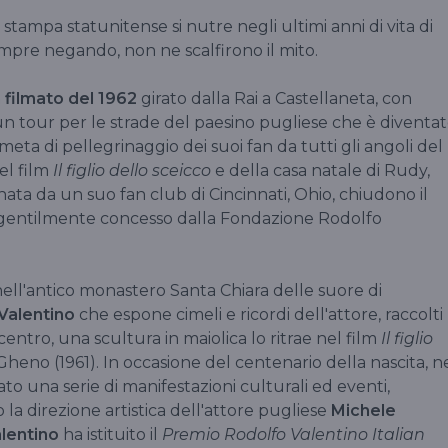
 stampa statunitense si nutre negli ultimi anni di vita di
sempre negando, non ne scalfirono il mito.
 filmato del 1962
girato dalla Rai a Castellaneta, con
e un tour per le strade del paesino pugliese che è diventat
meta di pellegrinaggio dei suoi fan da tutti gli angoli del
el film
Il figlio dello sceicco
e della casa natale di Rudy,
onata da un suo fan club di Cincinnati, Ohio, chiudono il
 gentilmente concesso dalla Fondazione Rodolfo
 nell'antico monastero Santa Chiara delle suore di
Valentino
che espone cimeli e ricordi dell'attore, raccolti
entro, una scultura in maiolica lo ritrae nel film
Il figlio
Gheno (1961). In occasione del centenario della nascita, n
cato una serie di manifestazioni culturali ed eventi,
la direzione artistica dell'attore pugliese
Michele
lentino
ha istituito il
Premio Rodolfo Valentino Italian