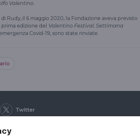
olfo Valentino
.
ta di Rudy, il 6 maggio 2020, la Fondazione aveva previsto
la prima edizione del
Valentino Festival. Settimana
’emergenza Covid-19, sono state rinviate.
ario
Twitter
acy