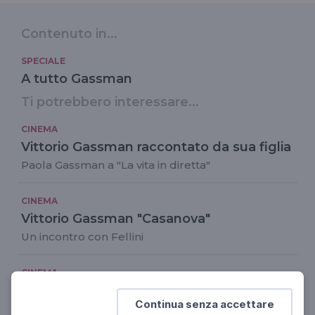
Contenuto in...
SPECIALE
A tutto Gassman
Ti potrebbero interessare...
CINEMA
Vittorio Gassman raccontato da sua figlia
Paola Gassman a "La vita in diretta"
CINEMA
Vittorio Gassman "Casanova"
Un incontro con Fellini
CINEMA
Nasce Vittorio Gassman
Continua senza accettare
Genova, 1° settembre 1922