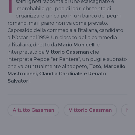
I
soliti ignoti racconta di uno scalcagnato e
improbabile gruppo di ladri chr tenta di
organizzare un colpo in un banco dei pegni
romano, ma il piano non va come previsto.
Caposaldo della commedia all'italiana, candidato
all'Oscar nel 1959. Un classico della commedia
all'italiana, diretto da
Mario Monicelli
e
interpretato da
Vittorio Gassman
che
interpreta Peppe "er Pantera", un pugile suonato
che va puntualmente al tappeto,
Totò, Marcello
Mastroianni, Claudia Cardinale e Renato
Salvatori
.
A tutto Gassman
Vittorio Gassman
Mar