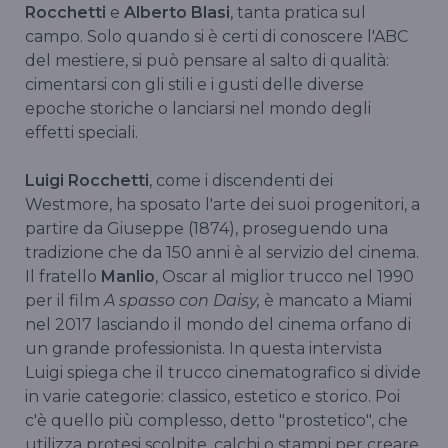
Rocchetti
e
Alberto Blasi
, tanta pratica sul
campo. Solo quando si è certi di conoscere l'ABC
del mestiere, si può pensare al salto di qualità:
cimentarsi con gli stili e i gusti delle diverse
epoche storiche o lanciarsi nel mondo degli
effetti speciali.
Luigi Rocchetti
, come i discendenti dei
Westmore, ha sposato l'arte dei suoi progenitori, a
partire da Giuseppe (1874), proseguendo una
tradizione che da 150 anni è al servizio del cinema.
Il fratello
Manlio
, Oscar al miglior trucco nel 1990
per il film
A spasso con Daisy,
è mancato a Miami
nel 2017 lasciando il mondo del cinema orfano di
un grande professionista. In questa intervista
Luigi
spiega che il trucco cinematografico si divide
in varie categorie: classico, estetico e storico. Poi
c'è quello più complesso, detto "prostetico", che
utilizza protesi scolpite, calchi o stampi per creare