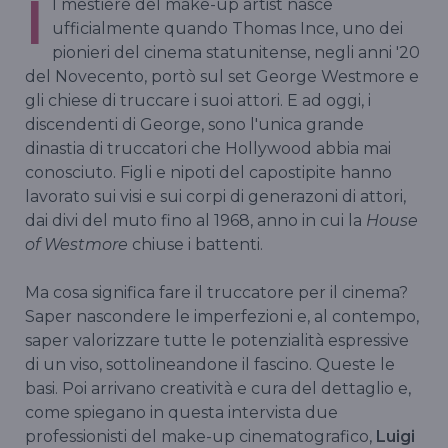
I
l mestiere del make-up artist nasce
ufficialmente quando Thomas Ince, uno dei
pionieri del cinema statunitense, negli anni '20
del Novecento, portò sul set George Westmore e
gli chiese di truccare i suoi attori. E ad oggi, i
discendenti di George, sono l'unica grande
dinastia di truccatori che Hollywood abbia mai
conosciuto. Figli e nipoti del capostipite hanno
lavorato sui visi e sui corpi di generazoni di attori,
dai divi del muto fino al 1968, anno in cui la
House
of Westmore
chiuse i battenti.
Ma cosa significa fare il truccatore per il cinema?
Saper nascondere le imperfezioni e, al contempo,
saper valorizzare tutte le potenzialità espressive
di un viso, sottolineandone il fascino. Queste le
basi. Poi arrivano creatività e cura del dettaglio e,
come spiegano in questa intervista due
professionisti del make-up cinematografico,
Luigi