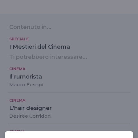
Contenuto in...
SPECIALE
I Mestieri del Cinema
Ti potrebbero interessare...
CINEMA
Il rumorista
Mauro Eusepi
CINEMA
L'hair designer
Desirèe Corridoni
CINEMA