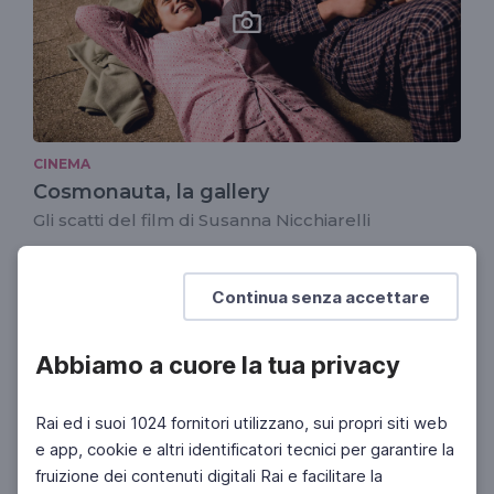
CINEMA
Cosmonauta, la gallery
Gli scatti del film di Susanna Nicchiarelli
CINEMA
Continua senza accettare
"Femminile, plurale", l'ondata femminile
del cinema italiano
In Israele la terza tappa del tour promosso da
Abbiamo a cuore la tua privacy
Cinecittà
Rai ed i suoi 1024 fornitori utilizzano, sui propri siti web
CINEMA
e app, cookie e altri identificatori tecnici per garantire la
"Nico, 1988", figlia inquieta del
fruizione dei contenuti digitali Rai e facilitare la
dopoguerra tedesco