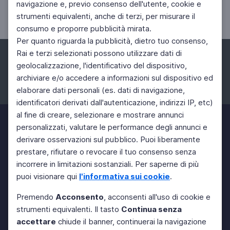
navigazione e, previo consenso dell'utente, cookie e
Storia di una bellezza autodistruttiva
strumenti equivalenti, anche di terzi, per misurare il
consumo e proporre pubblicità mirata.
Per quanto riguarda la pubblicità, dietro tuo consenso,
Rai e terzi selezionati possono utilizzare dati di
geolocalizzazione, l'identificativo del dispositivo,
archiviare e/o accedere a informazioni sul dispositivo ed
elaborare dati personali (es. dati di navigazione,
Facebook
Instagram
Twitter
identificatori derivati dall'autenticazione, indirizzi IP, etc)
al fine di creare, selezionare e mostrare annunci
personalizzati, valutare le performance degli annunci e
derivare osservazioni sul pubblico. Puoi liberamente
prestare, rifiutare o revocare il tuo consenso senza
incorrere in limitazioni sostanziali. Per saperne di più
puoi visionare qui
l'informativa sui cookie
.
Premendo
Acconsento
, acconsenti all'uso di cookie e
strumenti equivalenti. Il tasto
Continua senza
accettare
chiude il banner, continuerai la navigazione