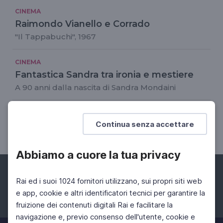
CINEMA
Raimondo Vianello e Corrado
"Il Tappabuchi", 1967
CINEMA
Fantastica Sandra tra ironia e mestiere
A 90 anni dalla nascita di Sandra Mondaini
CINEMA
Continua senza accettare
Enrico Vaime ricorda Raimondo Vianello
Abbiamo a cuore la tua privacy
Rai ed i suoi 1024 fornitori utilizzano, sui propri siti web
e app, cookie e altri identificatori tecnici per garantire la
fruizione dei contenuti digitali Rai e facilitare la
Facebook
Instagram
Twitter
navigazione e, previo consenso dell'utente, cookie e