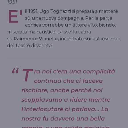
1951
E'
il 1951. Ugo Tognazzi si prepara a mettere
sù una nuova compagnia. Per la parte
comica vorrebbe un attore alto, biondo,
misurato ma caustico. La scelta cadrà
su
Raimondo Vianello,
incontrato sui palcoscenici
del teatro di varietà.
T
ra noi c'era una complicità
continua che ci faceva
rischiare, anche perché noi
scoppiavamo a ridere mentre
l'interlocutore ci parlava… La
nostra fu davvero una bella
coppia, e una solida amicizia