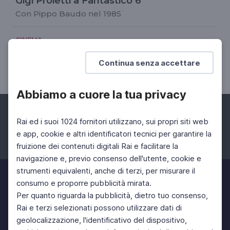
Gigi Proietti a Fantastico 6
Con Pippo Baudo nel 1985
CINEMA
L'omaggio di Edoardo Leo
Continua senza accettare
Globe Theatre, 5 novembre 2020
Abbiamo a cuore la tua privacy
Rai ed i suoi 1024 fornitori utilizzano, sui propri siti web
e app, cookie e altri identificatori tecnici per garantire la
fruizione dei contenuti digitali Rai e facilitare la
Facebook
Instagram
Twitter
navigazione e, previo consenso dell'utente, cookie e
strumenti equivalenti, anche di terzi, per misurare il
consumo e proporre pubblicità mirata.
Per quanto riguarda la pubblicità, dietro tuo consenso,
Rai e terzi selezionati possono utilizzare dati di
geolocalizzazione, l'identificativo del dispositivo,