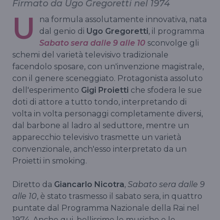
Firmato da Ugo Gregoretti nel 1974
U
na formula assolutamente innovativa, nata
dal genio di
Ugo Gregoretti
, il programma
Sabato sera dalle 9 alle 10
sconvolge gli
schemi del varietà televisivo tradizionale
facendolo sposare, con un'invenzione magistrale,
con il genere sceneggiato. Protagonista assoluto
dell'esperimento
Gigi Proietti
che sfodera le sue
doti di attore a tutto tondo, interpretando di
volta in volta personaggi completamente diversi,
dal barbone al ladro al seduttore, mentre un
apparecchio televisivo trasmette un varietà
convenzionale, anch'esso interpretato da un
Proietti in smoking.
Diretto da
Giancarlo Nicotra
,
Sabato sera dalle 9
alle 10
, è stato trasmesso il sabato sera, in quattro
puntate dal Programma Nazionale della Rai nel
1974. Anche qui, bellissime le musiche e le