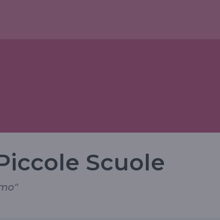
 Piccole Scuole
rmo"