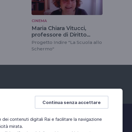
CINEMA
Maria Chiara Vitucci,
professore di Diritto
Intenazionale
Progetto Indire "La Scuola allo
Schermo"
Continua senza accettare
e dei contenuti digitali Rai e facilitare la navigazione
cità mirata.