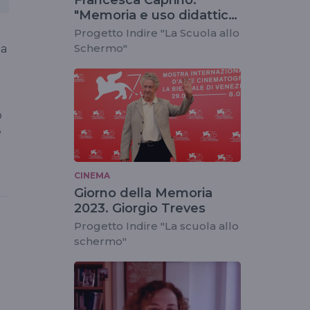
"Memoria e uso didattico
delle fonti filmiche"
Progetto Indire "La Scuola allo
Schermo"
la
o
e
CINEMA
Giorno della Memoria
2023. Giorgio Treves
Progetto Indire "La scuola allo
schermo"