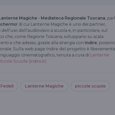
anterne Magiche - Mediateca Regionale Toscana
, par
 schermo
' di cui Lanterne Magiche è uno dei partner,
 dell'uso dell'audiovisivo a scuola e, in particolare, sul
co che, come Regione Toscana, sviluppano su scala
nti e che adesso, grazie alla sinergia con
Indire
, posson
azionale. Sulla web page Indire del progetto è liberament
 linguaggio cinematografico, tenuta a cura di
Lanterne
ccole Scuole (indire.it)
 Fedeli
Lanterne Magiche
piccole scuole