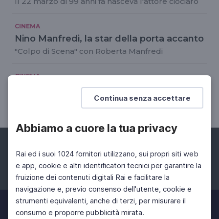
Il 22 marzo di 99 anni fa nasceva l'attore ciociaro
CINEMA
Nino Manfredi, la star della porta accanto
"Colpo di Scena" con Roberta Manfredi
CINEMA
Manfredi e il tempo libero
Continua senza accettare
A casa Tognazzi
Abbiamo a cuore la tua privacy
Rai ed i suoi 1024 fornitori utilizzano, sui propri siti web
e app, cookie e altri identificatori tecnici per garantire la
fruizione dei contenuti digitali Rai e facilitare la
Facebook
Instagram
Twitter
navigazione e, previo consenso dell'utente, cookie e
strumenti equivalenti, anche di terzi, per misurare il
consumo e proporre pubblicità mirata.