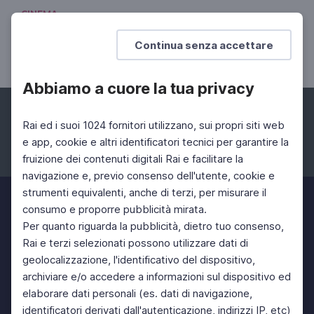
CINEMA
"Marco Polo" di Giuliano Montaldo
Continua senza accettare
Seconda puntata
Abbiamo a cuore la tua privacy
Rai ed i suoi 1024 fornitori utilizzano, sui propri siti web
e app, cookie e altri identificatori tecnici per garantire la
fruizione dei contenuti digitali Rai e facilitare la
Facebook
Instagram
Twitter
navigazione e, previo consenso dell'utente, cookie e
strumenti equivalenti, anche di terzi, per misurare il
consumo e proporre pubblicità mirata.
Per quanto riguarda la pubblicità, dietro tuo consenso,
Rai e terzi selezionati possono utilizzare dati di
geolocalizzazione, l'identificativo del dispositivo,
archiviare e/o accedere a informazioni sul dispositivo ed
elaborare dati personali (es. dati di navigazione,
identificatori derivati dall'autenticazione, indirizzi IP, etc)