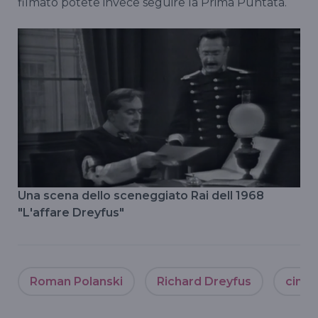
filmato potete invece seguire la Prima Puntata.
Una scena dello sceneggiato Rai dell 1968
"L'affare Dreyfus"
Roman Polanski
Richard Dreyfus
cinem