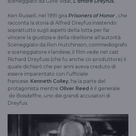
sceneggiato da Gore Vidal,
L'affare Dreyfus.
Ken Russell, nel 1991 gira
Prisoners of Honor
, che
racconta la storia di Alfred Dreyfus insistendo
soprattutto sugli aspetti della lotta per far
vincere la giustizia e della ribellione all'autorità.
Sceneggiato da Ron Hutchinson, commediografo
e sceneggiatore irlandese, il film vede nel cast
Richard Dreyfuss (che fu anche co-produttore) il
quale dichiarò che per anni aveva creduto di
essere imparentato con l'ufficiale
francese.
Kenneth Colley
, ha la parte del
protagonista mentre
Oliver Reed
è il generale
de Boisdeffre, uno dei grandi accusatori di
Dreyfus.