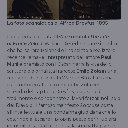
La foto segnaletica di Alfred Dreyfus, 1895
La più nota è datata 1937 e si intitola
The Life
of Emile Zola
di William Dieterle e pare sia il film
che ha ispirato Polanski e l'ha spinto a realizzare il
recente remake. Interpretato dall'attore
Paul
Muni
e premiato con l'Oscar, narra la vita dello
scrittore e giornalista francese
Emile Zola
in una
mega produzione della Warner Bros. La trama
ruota intorno al ruolo che ebbe Zola nella
vicenda del capitano Dreyfus, accusato di
tradimento e condannato ai lavori forzati nell'isola
del Diavolo. Il famoso manifesto
J'accuse
costa
all'intellettuale una condanna giudiziaria che lo
costringe a lasciare il proprio paese per rifugiarsi
in Inghilterra. Da lì continua la sua battaglia per