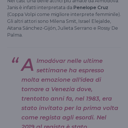
Nel cast una delle attrici più amate da Almodova:
Janis è infatti interpretata da
Penelope Cruz
(Coppa Volpi come migliore interprete femminile).
Gli altri attori sono Milena Smit, Israel Elejalde,
Aitana Sánchez-Gijón, Julieta Serrano e Rossy De
Palma.
A
lmodóvar nelle ultime
settimane ha espresso
molta emozione all'idea di
tornare a Venezia dove,
trentotto anni fa, nel 1983, era
stato invitato per la prima volta
come regista agli esordi. Nel
2019 al regista è stato