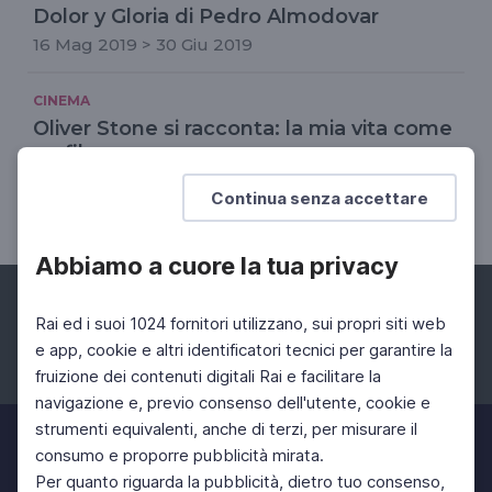
Dolor y Gloria di Pedro Almodovar
16 Mag 2019 > 30 Giu 2019
CINEMA
Oliver Stone si racconta: la mia vita come
un film
Il 15 settembre 1946 il regista premio Oscar
Continua senza accettare
compie 75 anni
Abbiamo a cuore la tua privacy
Rai ed i suoi 1024 fornitori utilizzano, sui propri siti web
e app, cookie e altri identificatori tecnici per garantire la
fruizione dei contenuti digitali Rai e facilitare la
Facebook
Instagram
Twitter
navigazione e, previo consenso dell'utente, cookie e
strumenti equivalenti, anche di terzi, per misurare il
consumo e proporre pubblicità mirata.
Per quanto riguarda la pubblicità, dietro tuo consenso,