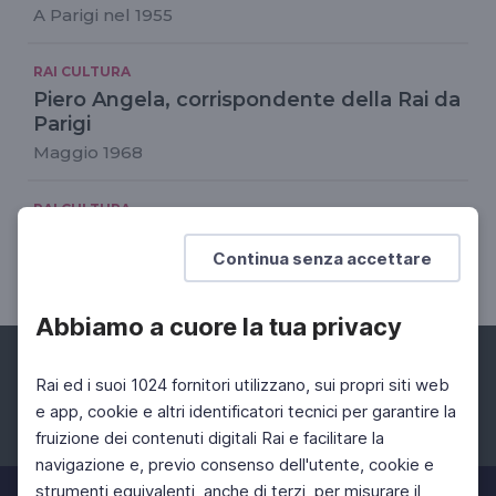
A Parigi nel 1955
RAI CULTURA
Piero Angela, corrispondente della Rai da
Parigi
Maggio 1968
RAI CULTURA
Piero Angela e l'arte
Continua senza accettare
Parigi, 1959
Abbiamo a cuore la tua privacy
Rai ed i suoi 1024 fornitori utilizzano, sui propri siti web
e app, cookie e altri identificatori tecnici per garantire la
fruizione dei contenuti digitali Rai e facilitare la
Facebook
Instagram
Twitter
navigazione e, previo consenso dell'utente, cookie e
strumenti equivalenti, anche di terzi, per misurare il