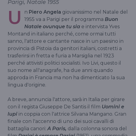
Parigi, Natale 1955
U
n
Piero Angela
giovanissimo nel Natale del
1955 va a Parigi per il programma
Buon
Natale ovunque tu sia
e intervista Yves
Montand in italiano perché, come ormai tutti
sanno, l'attore e cantante nasce in un paesino in
provincia di Pistoia da genitori italiani, costretti a
trasferirsi in fretta e furia a Marsiglia nel 1923
perché attivisti politici socialisti. Ivo Livi, questo il
suo nome all'anagrafe, ha due anni quando
approda in Francia ma non ha dimenticato la sua
lingua d'origine.
A breve, annuncia l'attore, sarà in Italia per girare
con il regista Giuseppe De Santis il film
Uomini e
lupi
in coppia con l'attrice Silvana Mangano. Gran
finale con l'accenno di uno dei suoi cavalli di
battaglia canori:
A Paris,
dalla colonna sonora del
film
Parigi è sempre Parigi
(1951), una commedia