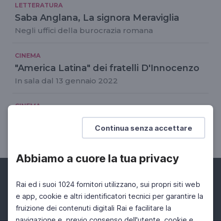
LETTERATURA
Saba Anglana, La signora Meraviglia
Negli uffici della burocrazia romana
CINEMA
"America Latina" dei fratelli D'Innocenzo
In sala dal 13 gennaio 2022
CINEMA
"I figli di Caino" di Keti Stamo
Continua senza accettare
Giornate degli autori Venezia 78
Abbiamo a cuore la tua privacy
Rai ed i suoi 1024 fornitori utilizzano, sui propri siti web
e app, cookie e altri identificatori tecnici per garantire la
fruizione dei contenuti digitali Rai e facilitare la
Facebook
Instagram
Twitter
navigazione e, previo consenso dell'utente, cookie e